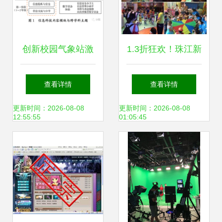
创新校园气象站激
1.3折狂欢！珠江新
发数字素养与信息
城童乐￥99抢高科
查看详情
查看详情
科技教学——天玩
技儿童乐园1大1小
更新时间：2026-08-08
更新时间：2026-08-08
12:55:55
01:05:45
科技引领智慧教育
门票~40+项目+1
新范式
节美式早教~地铁
直达~嗨玩整日