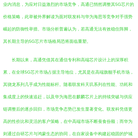
业内消息，为应对日益激烈的市场竞争，高通已悄然调整其5G芯片的
价格策略，此举被外界解读为面对联发科与华为海思等竞争对手强势
崛起的防御性举措。市场分析普遍认为，若高通无法有效稳住阵脚，
其长期主导的5G芯片市场格局恐将面临重塑。
长期以来，高通凭借其在通信专利和高端芯片设计上的深厚积
累，在全球5G芯片市场占据主导地位，尤其是在高端旗舰手机市场，
其骁龙系列几乎成为性能标杆。随着联发科天玑系列在性能、功耗和
集成度上的快速追赶，以及华为海思在麒麟芯片上的持续突破与供应
链调整后的逐步回归，市场竞争态势已发生显著变化。联发科凭借更
高的性价比和灵活的客户策略，在中高端市场不断蚕食份额；而华为
则通过自研芯片与鸿蒙生态的协同，在自家设备中构建起稳固的护城